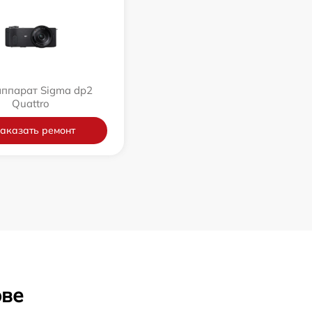
ппарат Sigma dp2
Quattro
аказать ремонт
ове