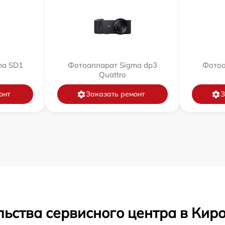
ma SD1
Фотоаппарат Sigma dp3
Фотоа
Quattro
онт
Заказать ремонт
З
ьства сервисного центра в Кир