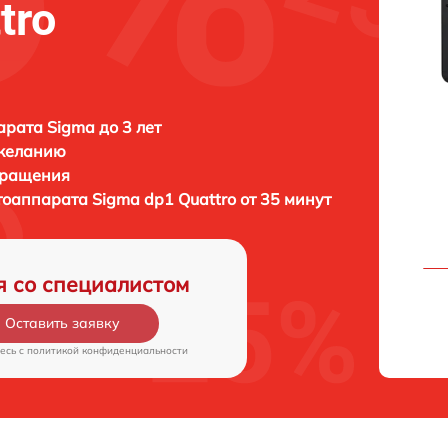
tro
рата Sigma до 3 лет
 желанию
бращения
отоаппарата
Sigma dp1 Quattro от 35 минут
я со специалистом
Оставить заявку
есь c
политикой конфиденциальности