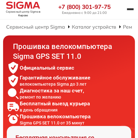
+7 (800) 301-97-75
Сервисный центр Sigma
в
Ежедневно с 9:00 до 21:00
Кирове
Сервисный центр Sigma
Каталог устройств
Ремон
Прошивка велокомпьютера
Sigma GPS SET 11.0
Официальный сервис
Гарантийное обслуживание
велокомпьютера Sigma до 3 лет
Диагностика за наш счет,
ремонт по желанию
Бесплатный выезд курьера
в день обращения
Прошивка велокомпьютера
Sigma GPS SET 11.0 от 35 минут
Бесплатная консультация со